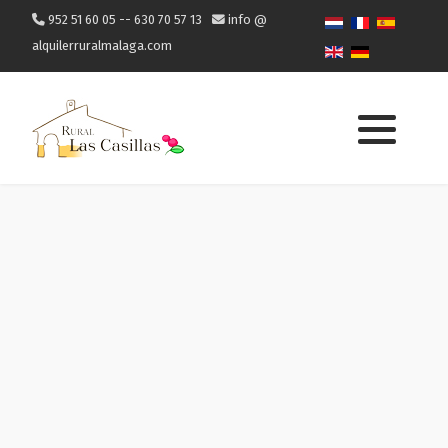
952 51 60 05 -- 630 70 57 13
info @
alquilerruralmalaga.com
Wie man dorthin kommt
Wo man essen kann
Was zu besichtigen ist
Was man in Cómpeta unternehmen kann